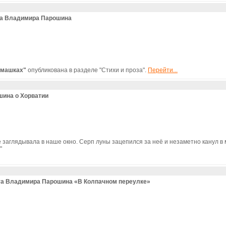
ка Владимира Парошина
омашках"
опубликована в разделе "Стихи и проза".
Перейти...
ина о Хорватии
 заглядывала в наше окно. Серп луны зацепился за неё и незаметно канул в 
"
та Владимира Парошина «В Колпачном переулке»