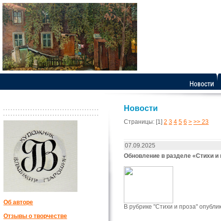
Новости
Страницы:
[1]
2
3
4
5
6
>
>> 23
07.09.2025
Обновление в разделе «Стихи и 
Об авторе
В рубрике "Стихи и проза" опубл
Отзывы о творчестве