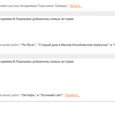
икован рассказ Владимира Парошина "Букварь".
Читать...
нтариями В.Парошина добавлены новые истории
исанию работ
"По Яузе", "Старый дом в Малом Колобовском переулке" и 
нтариями В.Парошина добавлены новые истории
исанию работ
"Октябрь" и "Осенний свет"
.
Перейти...