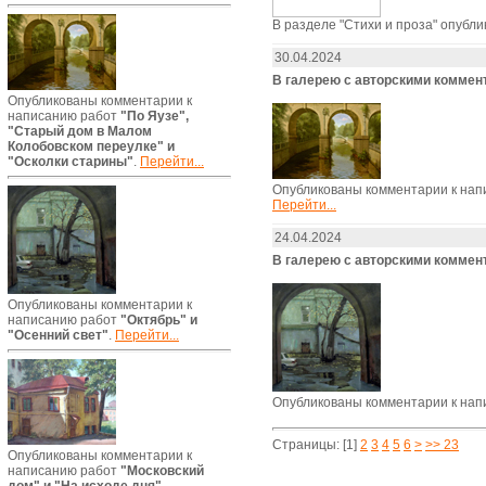
В разделе "Стихи и проза" опубл
30.04.2024
В галерею с авторскими комме
Опубликованы комментарии к
написанию работ
"По Яузе",
"Старый дом в Малом
Колобовском переулке" и
"Осколки старины"
.
Перейти...
Опубликованы комментарии к нап
Перейти...
24.04.2024
В галерею с авторскими комме
Опубликованы комментарии к
написанию работ
"Октябрь" и
"Осенний свет"
.
Перейти...
Опубликованы комментарии к нап
Страницы:
[1]
2
3
4
5
6
>
>> 23
Опубликованы комментарии к
написанию работ
"Московский