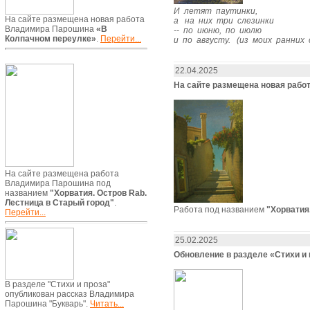
И летят паутинки,
На сайте размещена новая работа
а на них три слезинки
Владимира Парошина
«В
-- по июню, по июлю
Колпачном переулке»
.
Перейти...
и по августу. (из моих ранних
22.04.2025
На сайте размещена новая раб
На сайте размещена работа
Владимира Парошина под
названием
"Хорватия. Остров Rab.
Лестница в Старый город"
.
Работа под названием
"Хорватия
Перейти...
25.02.2025
Обновление в разделе «Стихи и 
В разделе "Стихи и проза"
опубликован рассказ Владимира
Парошина "Букварь".
Читать...