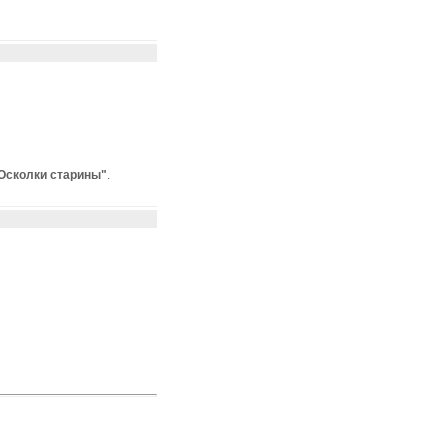
"Осколки старины"
.