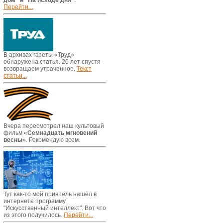
дом" и "На исходе дня"
.
Перейти...
В архивах газеты «Труд»
обнаружена статья. 20 лет спустя
возвращаем утраченное.
Текст
статьи...
Вчера пересмотрел наш культовый
фильм «
Семнадцать мгновений
весны
». Рекомендую всем.
Тут как-то мой приятель нашёл в
интернете программу
"Искусственный интеллект". Вот что
из этого получилось.
Перейти...