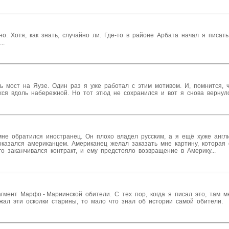
о. Хотя, как знать, случайно ли. Где-то в районе Арбата начал я писать
..
ь мост на Яузе. Один раз я уже работал с этим мотивом. И, помнится, ч
ся вдоль набережной. Но тот этюд не сохранился и вот я снова вернул
мне обратился иностранец. Он плохо владел русским, а я ещё хуже англ
оказался американцем. Американец желал заказать мне картину, которая
го заканчивался контракт, и ему предстояло возвращение в Америку...
гмент Марфо - Мариинской обители. С тех пор, когда я писал это, там 
ражал эти осколки старины, то мало что знал об истории самой обители.