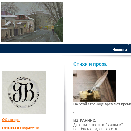
Стихи и проза
На этой странице время от врем
Об авторе
ИЗ РАННИХ:
Девочки играют в "классики"
Отзывы о творчестве
на тёплых ладонях лета.