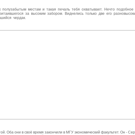
к полузабытым местам и такая печаль тебя охватывает. Нечто подобное 
притаившегося за высоким забором. Виднелись только две его разновысо
вшийся чердак.
ой. Оба они в своё время закончили в МГУ экономический факультет. Он - Се