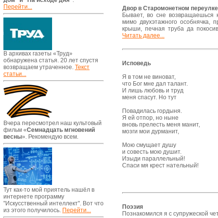
дом" и "На исходе дня"
.
Перейти...
Двор в Старомонетном переулке
Бывает, во сне возвращаешься 
мимо двухэтажного особнячка, 
крыши, печная труба да покоси
Читать далее...
В архивах газеты «Труд»
обнаружена статья. 20 лет спустя
Исповедь
возвращаем утраченное.
Текст
статьи...
Я в том не виноват,
что Бог мне дал талант.
И лишь любовь и труд
меня спасут. Но тут
Повадилась гордыня.
Я ей отпор, но ныне
Вчера пересмотрел наш культовый
вновь прелесть меня манит,
фильм «
Семнадцать мгновений
мозги мои дурманит,
весны
». Рекомендую всем.
Мою смущает душу
и совесть мою душит.
Изыди параллельный!
Спаси мя крест нательный!
Тут как-то мой приятель нашёл в
интернете программу
"Искусственный интеллект". Вот что
Поэзия
из этого получилось.
Перейти...
Познакомился я с супружеской чет