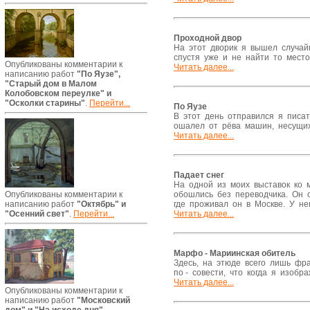
Проходной двор
На этот дворик я вышел случайн
спустя уже и не найти то место.
Опубликованы комментарии к
Читать далее...
написанию работ
"По Яузе",
"Старый дом в Малом
Колобовском переулке" и
"Осколки старины"
.
Перейти...
По Яузе
В этот день отправился я писат
ошалел от рёва машин, несущих
Читать далее...
Падает снег
На одной из моих выставок ко 
обошлись без переводчика. Он 
Опубликованы комментарии к
где проживал он в Москве. У не
написанию работ
"Октябрь" и
Читать далее...
"Осенний свет"
.
Перейти...
Марфо - Мариинская обитель
Здесь, на этюде всего лишь фра
по - совести, что когда я изоб
Читать далее...
Опубликованы комментарии к
написанию работ
"Московский