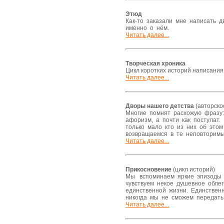
Этюд
Как-то заказали мне написать д
именно о нём.
Читать далее...
Творческая хроника
Цикл коротких историй написания
Читать далее...
Дворы нашего детства
(авторско
Многие помнят расхожую фразу:
афоризм, а почти как постулат
только мало кто из них об это
возвращаемся в те неповторим
Читать далее...
Прикосновение
(цикл историй)
Мы вспоминаем яркие эпизоды и
чувствуем некое душевное обле
единственной жизни. Единствен
никогда мы не сможем передать 
Читать далее...