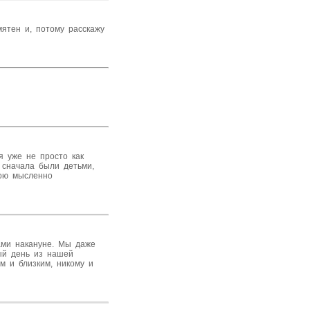
мятен и, потому расскажу
я уже не просто как
 сначала были детьми,
рою мысленно
ами накануне. Мы даже
тый день из нашей
м и близким, никому и