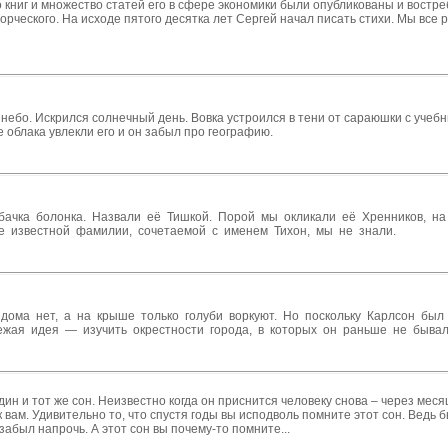
ко книг и множество статей его в сфере экономики были опубликованы и востр
орческого. На исходе пятого десятка лет Сергей начал писать стихи. Мы все
 небо. Искрился солнечный день. Вовка устроился в тени от сараюшки с учебн
 облака увлекли его и он забыл про географию.
ачка болонка. Назвали её Тишкой. Порой мы окликали её Хренников, на
ее известной фамилии, сочетаемой с именем Тихон, мы не знали.
дома нет, а на крыше только голуби воркуют. Но поскольку Карлсон бы
ежая идея — изучить окрестности города, в которых он раньше не бывал
дин и тот же сон. Неизвестно когда он приснится человеку снова – через меся
к вам. Удивительно то, что спустя годы вы исподволь помните этот сон. Ведь
забыл напрочь. А этот сон вы почему-то помните...