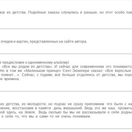
вор из детства. Подобные заказы случались и раньше, но этот особо па
 этюдов и картин, представленных на сайте автора.
е предисловие к одноименному альбому)
 «Все мы родом из детства». И сейчас для современника это понимаетс
. Но в том же «Маленьком принце» Сент-Экзюпери сказал: «Все взрослые
м помнит…». Сейчас, с годами, всё больше отдаляясь от детства, мы по
ые времена.
з детства, из молодости, но подчас не сразу припомним что было с н
гчение, восстановив в памяти день вчерашний. Ведь это же наш прожи
ной здесь, на Земле. Ведь сколько бы мы не рассказывали о себе родны
о себе то, что мы и сами- то не очень понимаем.