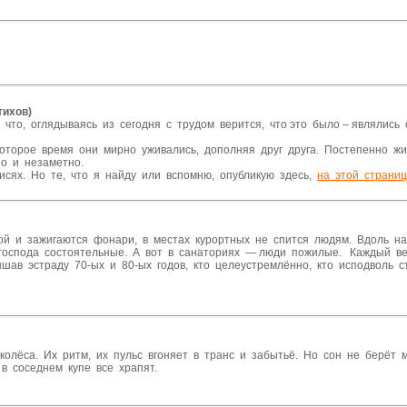
тихов)
, что, оглядываясь из сегодня с трудом верится, что это было – являлись
которое время они мирно уживались, дополняя друг друга. Постепенно ж
но и незаметно.
исях. Но те, что я найду или вспомню, опубликую здесь,
на этой страни
дой и зажигаются фонари, в местах курортных не спится людям. Вдоль 
господа состоятельные. А вот в санаториях — люди пожилые. Каждый ве
шав эстраду 70-ых и 80-ых годов, кто целеустремлённо, кто исподволь 
олёса. Их ритм, их пульс вгоняет в транс и забытьё. Но сон не берёт 
 в соседнем купе все храпят.