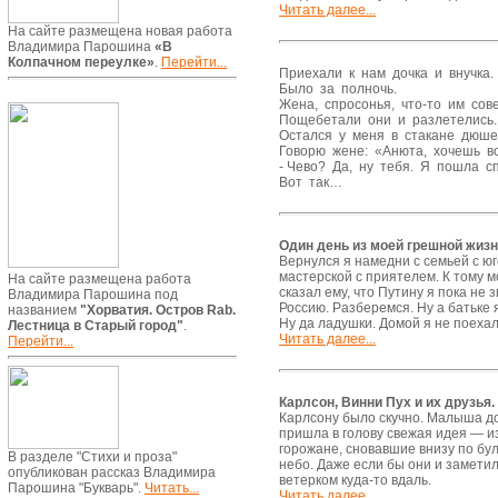
Читать далее...
На сайте размещена новая работа
Владимира Парошина
«В
Колпачном переулке»
.
Перейти...
Приехали к нам дочка и внучка.
Было за полночь.
Жена, спросонья, что-то им сове
Пощебетали они и разлетелись.
Остался у меня в стакане дюшес
Говорю жене: «Анюта, хочешь в
- Чево? Да, ну тебя. Я пошла с
Вот так…
Один день из моей грешной жизн
Вернулся я намедни с семьей с юг
мастерской с приятелем. К тому м
На сайте размещена работа
сказал ему, что Путину я пока не 
Владимира Парошина под
Россию. Разберемся. Ну а батьке 
названием
"Хорватия. Остров Rab.
Ну да ладушки. Домой я не поехал
Лестница в Старый город"
.
Читать далее...
Перейти...
Карлсон, Винни Пух и их друзья.
Карлсону было скучно. Малыша дом
пришла в голову свежая идея — из
горожане, сновавшие внизу по бул
В разделе "Стихи и проза"
небо. Даже если бы они и заметил
опубликован рассказ Владимира
ветерком куда-то вдаль.
Парошина "Букварь".
Читать...
Читать далее...