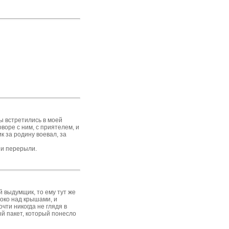
мы встретились в моей
воре с ним, с приятелем, и
к за родину воевал, за
 и перерыли.
й выдумщик, то ему тут же
соко над крышами, и
чти никогда не глядя в
ый пакет, который понесло