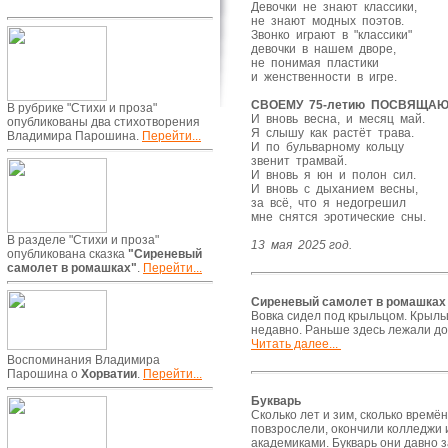
Девочки не знают классики,
не знают модных поэтов.
Звонко играют в "классики"
девочки в нашем дворе,
не понимая пластики
и женственности в игре.
СВОЕМУ 75-летию ПОСВЯЩАЮ
В рубрике "Стихи и проза"
И вновь весна, и месяц май.
опубликованы два стихотворения
Я слышу как растёт трава.
Владимира Парошина.
Перейти...
И по бульварному кольцу
звенит трамвай.
И вновь я юн и полон сил.
И вновь с дыханием весны,
за всё, что я недогрешил
мне снятся эротические сны.
В разделе "Стихи и проза"
13 мая 2025 год.
опубликована сказка
"Сиреневый
самолет в ромашках"
.
Перейти...
Сиреневый самолет в ромашках
Вовка сидел под крыльцом. Крыльц
недавно. Раньше здесь лежали дос
Читать далее...
Воспоминания Владимира
Парошина о
Хорватии
.
Перейти...
Букварь
Сколько лет и зим, сколько времё
повзрослели, окончили колледжи 
академиками. Букварь они давно з