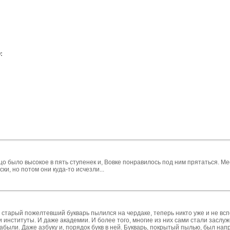
:
о было высокое в пять ступенек и, Вовке понравилось под ним прятаться. Ме
ки, но потом они куда-то исчезли...
н старый пожелтевший букварь пылился на чердаке, теперь никто уже и не вс
и институты. И даже академии. И более того, многие из них сами стали зас
абыли. Даже азбуку и, порядок букв в ней. Букварь, покрытый пылью, был нап