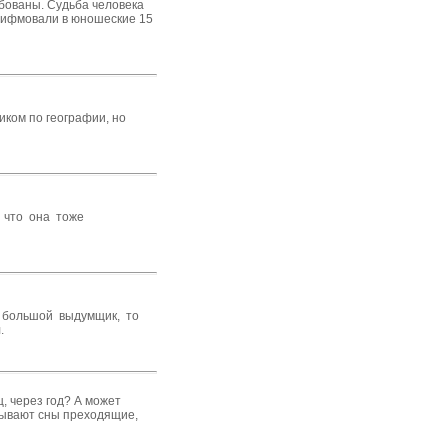
ебованы. Судьба человека
 рифмовали в юношеские 15
иком по географии, но
 что она тоже
л большой выдумщик, то
.
ц, через год? А может
 бывают сны преходящие,