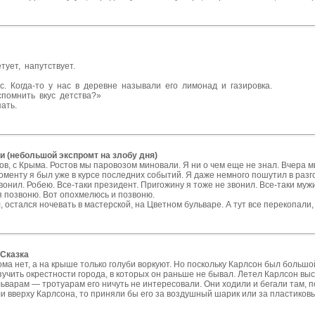
тует, напутствует.
. Когда-то у нас в деревне называли его лимонад и газировка.
спомнить вкус детства?»
пать.
и (небольшой экспромт на злобу дня)
ов, с Крыма. Ростов мы паровозом миновали. Я ни о чем еще не знал. Вчера 
оменту я был уже в курсе последних событий. Я даже немного пошутил в разго
звонил. Робею. Все-таки президент. Пригожину я тоже не звонил. Все-таки мужи
я позвоню. Вот опохмелюсь и позвоню.
, остался ночевать в мастерской, на Цветном бульваре. А тут все перекопали,
 Сказка
а нет, а на крыше только голуби воркуют. Но поскольку Карлсон был большо
учить окрестности города, в которых он раньше не бывал. Летел Карлсон вы
ьварам — тротуарам его ничуть не интересовали. Они ходили и бегали там, по
и вверху Карлсона, то приняли бы его за воздушный шарик или за пластиков