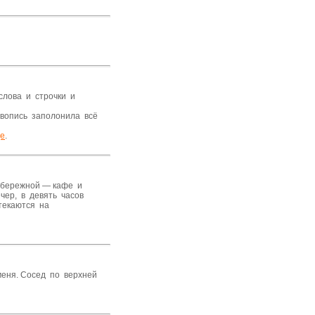
 слова и строчки и
ивопись заполонила всё
це
.
набережной — кафе и
чер, в девять часов
стекаются на
меня. Сосед по верхней