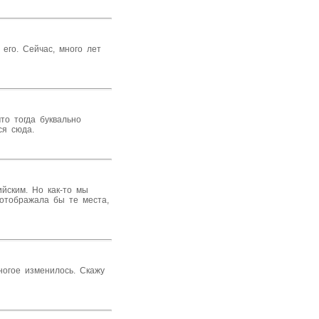
 его. Сейчас, много лет
то тогда буквально
ся сюда.
ийским. Но как-то мы
 отображала бы те места,
многое изменилось. Скажу