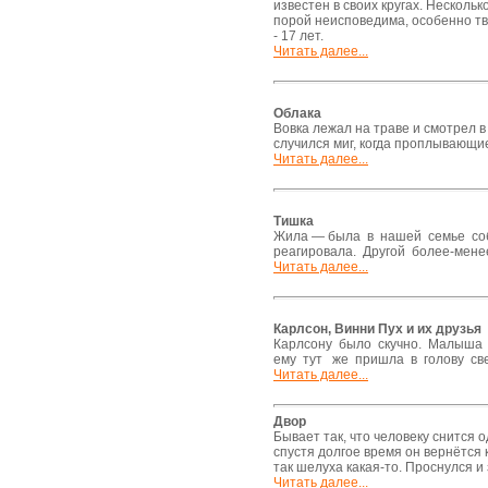
известен в своих кругах. Несколь
порой неисповедима, особенно тв
- 17 лет.
Читать далее...
Облака
Вовка лежал на траве и смотрел в
случился миг, когда проплывающие
Читать далее...
Тишка
Жила — была в нашей семье соб
реагировала. Другой более-мен
Читать далее...
Карлсон, Винни Пух и их друзья
Карлсону было скучно. Малыша 
ему тут же пришла в голову св
Читать далее...
Двор
Бывает так, что человеку снится о
спустя долгое время он вернётся 
так шелуха какая-то. Проснулся и 
Читать далее...