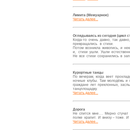
Лимита (Мемуарное)
Читать далее...
Оглядываясь из сегодня (цикл с
Когда-то очень давно, так давно
превращались в стихи.
Потом возникла живопись, и не
и, стихи ушли. Ушли естествен
Не все стихи сохранились в зап
Курортные танцы
По вечерам, когда веет прохла
ночные клубы. Там молодёжь и 
граждане лет преклонных, заслы
танцплощадку.
Читать далее...
Дорога
Не спится мне…. Мерно стучат к
полке храпит. И внизу – тоже. И
Читать далее...