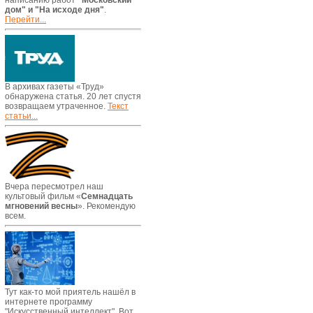
написанию работ
"Московский
дом" и "На исходе дня"
.
Перейти...
В архивах газеты «Труд»
обнаружена статья. 20 лет спустя
возвращаем утраченное.
Текст
статьи...
Вчера пересмотрел наш
культовый фильм «
Семнадцать
мгновений весны
». Рекомендую
всем.
Тут как-то мой приятель нашёл в
интернете программу
"Искусственный интеллект". Вот