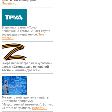
дом" и "На исходе дня"
.
Перейти...
В архивах газеты «Труд»
обнаружена статья. 20 лет спустя
возвращаем утраченное.
Текст
статьи...
Вчера пересмотрел наш культовый
фильм «
Семнадцать мгновений
весны
». Рекомендую всем.
Тут как-то мой приятель нашёл в
интернете программу
"Искусственный интеллект". Вот что
из этого получилось.
Перейти...