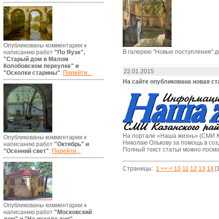
Опубликованы комментарии к
В галерею "Новые поступления" 
написанию работ
"По Яузе",
"Старый дом в Малом
Колобовском переулке" и
22.01.2015
"Осколки старины"
.
Перейти...
На сайте опубликована новая с
На портале «Наша жизнь» (СМИ К
Опубликованы комментарии к
Николаю Олькову за помощь в со
написанию работ
"Октябрь" и
Полный текст статьи можно посм
"Осенний свет"
.
Перейти...
Страницы:
1 <<
<
10
11
12
13
14
[
Опубликованы комментарии к
написанию работ
"Московский