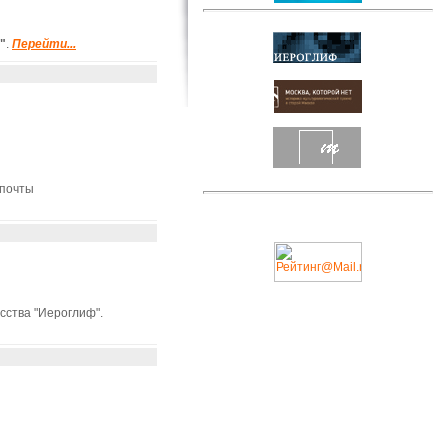
"
.
Перейти...
 почты
сства "Иероглиф".