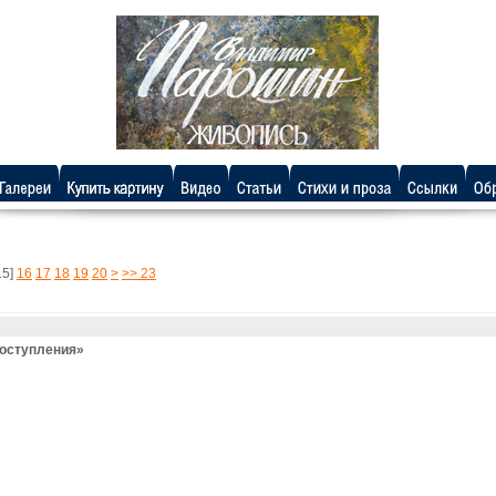
15]
16
17
18
19
20
>
>> 23
поступления»