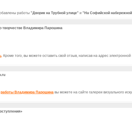
добавлены работы
"Дворик на Трубной улице"
и
"На Софийской набережной
 о творчестве Владимира Парошина
ь
. Кроме того, вы можете оставить свой отзыв, написав на адрес электронной
.ru
ь
работы Владимира Парошина
вы можете на сайте галереи визуального иску
поступления»