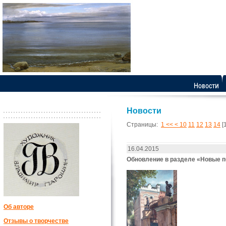
Новости
Страницы:
1 <<
<
10
11
12
13
14
[
16.04.2015
Обновление в разделе «Новые 
Об авторе
Отзывы о творчестве