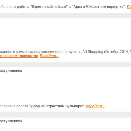
добавлены работы
"Временный пейзаж"
и
"Арка в М.Каретном переулке"
.
Пе
ланное в рамках салона современного искусства Art Shopping (Октябрь 2014, 
т о своем творчестве
.
Перейти...
поступления»
добавлена работа
"Двор на Страстном бульваре"
.
Перейти...
поступления»