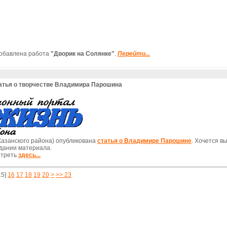
добавлена работа
"Дворик на Солянке"
.
Перейти...
татья о творчестве Владимира Парошина
азанского района) опубликована
статья о Владимире Парошине
. Хочется в
здании материала.
отреть
здесь...
15]
16
17
18
19
20
>
>> 23