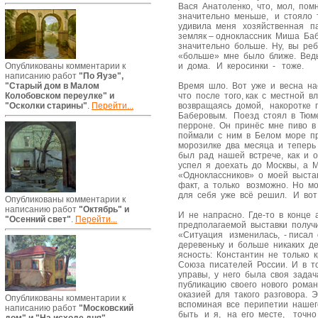
Вася Анатоленко, что, мол, пом
значительно меньше, и стояло 
удивила меня хозяйственная п
земляк – одноклассник Миша Ба
значительно больше. Ну, вы ре
«больше» мне было ближе. Ведь
и дома. И керосинки - тоже.
Опубликованы комментарии к
написанию работ
"По Яузе",
Время шло. Вот уже и весна на
"Старый дом в Малом
что после того, как с местной 
Колобовском переулке" и
возвращаясь домой, накоротке
"Осколки старины"
.
Перейти...
Баберовым. Поезд стоял в Тюме
перроне. Он принёс мне пиво в
поймали с ним в Белом море п
морозилке два месяца и теперь 
был рад нашей встрече, как и о
успел я доехать до Москвы, а 
«Одноклассников» о моей выста
факт, а только возможно. Но м
для себя уже всё решил. И вот
Опубликованы комментарии к
написанию работ
"Октябрь" и
И не напрасно. Где-то в конце
"Осенний свет"
.
Перейти...
предполагаемой выставки получ
«Ситуация изменилась, - писал 
деревеньку и больше никаких д
ясность: Константин не только 
Союза писателей России. И в то
управы, у него была своя задач
публикацию своего нового ром
оказией для такого разговора. 
Опубликованы комментарии к
вспоминая все перипетии нашег
написанию работ
"Московский
быть и я, на его месте, точно