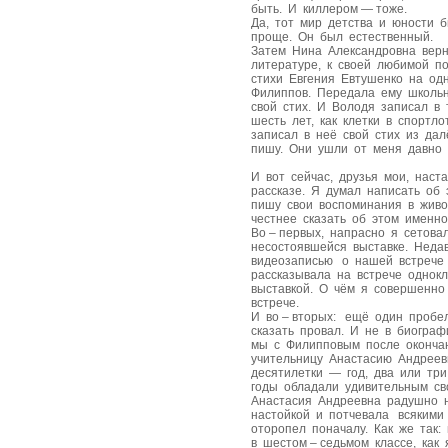
быть. И киллером — тоже.
Да, тот мир детства и юности 
проще. Он был естественный.
Затем Нина Александровна вер
литературе, к своей любимой п
стихи Евгения Евтушенко на о
Филиппов. Передала ему школьн
свой стих. И Володя записал в 
шесть лет, как клетки в спортл
записал в неё свой стих из да
пишу. Они ушли от меня давно 
И вот сейчас, друзья мои, наст
рассказе. Я думал написать об 
пишу свои воспоминания в живо
честнее сказать об этом именно
Во – первых, напрасно я сетова
несостоявшейся выставке. Неда
видеозаписью о нашей встрече 
рассказывала на встрече однок
выставкой. О чём я совершенно
встрече.
И во – вторых: ещё один пробе
сказать провал. И не в биограф
мы с Филипповым после оконча
учительницу Анастасию Андреев
десятилетки — год, два или тр
годы обладали удивительным св
Анастасия Андреевна радушно 
настойкой и потчевала всякими
оторопел поначалу. Как же так:
в шестом – седьмом классе, как