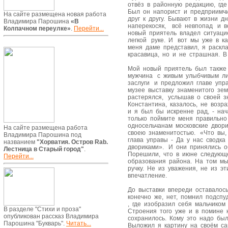
отвёз в районную редакцию, где
Был он напорист и предприимчи
На сайте размещена новая работа
друг к другу. Бывают в жизни д
Владимира Парошина
«В
наперекосяк, всё невпопад и в
Колпачном переулке»
.
Перейти...
новый приятель владел ситуаци
легкой руке. И вот мы уже в к
меня даме представил, я раскл
красавица, но и не страшная. 
Мой новый приятель был также
мужчина с живым улыбчивым ли
заслуги и предложил главе упр
музее выставку знаменитого зе
растерялся, услышав о своей з
Константина, казалось, не воз
и я был бы искренне рад, - нач
только поймите меня правильно
односельчанам московские двори
На сайте размещена работа
своею знаменитостью. «Что вы,
Владимира Парошина под
глава управы - Да у нас сводк
названием
"Хорватия. Остров Rab.
двориками». И они принялись о
Лестница в Старый город"
.
Порешили, что в июне следующ
Перейти...
образования района. На том мы
ручку. Не из уважения, не из эт
впечатление.
До выставки впереди оставалос
конечно же, нет, помнил подсп
, где изобразил себя мальчиком
В разделе "Стихи и проза"
Строения того уже и в помине н
опубликован рассказ Владимира
сохранилось. Кому это надо был
Парошина "Букварь".
Читать...
Выложил я картину на своём са