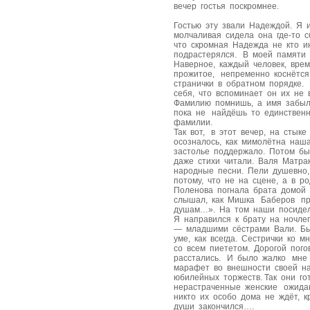
вечер гостья поскромнее.
Гостью эту звали Надеждой. Я 
молчаливая сидела она где-то с
что скромная Надежда не кто и
подрастерялся. В моей памяти 
Наверное, каждый человек, вре
прожитое, непременно коснётся
странички в обратном порядке.
себя, что вспоминает он их не
Фамилию помнишь, а имя забы
пока не найдёшь то единственн
фамилии.
Так вот, в этот вечер, на стык
осозналось, как мимолётна наш
застолье поддержало. Потом бы
даже стихи читали. Валя Матра
народные песни. Пели душевно,
потому, что не на сцене, а в 
Поленова погнала брата домой 
слышал, как Мишка Баберов про
душам…». На том наши посиделк
Я направился к брату на ночле
— младшими сёстрами Вали. Был
уме, как всегда. Сестрички ко 
со всем пиететом. Дорогой пог
расстались. И было жалко мне 
марафет во внешности своей н
юбилейных торжеств. Так они го
нерастраченные женские ожидан
никто их особо дома не ждёт, 
души закончился….