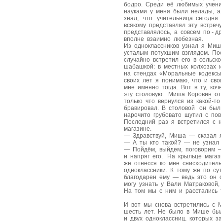
бодро. Среди её любимых учени
науками у меня были нелады, а
знал, что учительница сегодня
всякому представлял эту встречу
представлялось, а совсем по - д
вполне взаимно любезная.
Из одноклассников узнал я Миш
усталым потухшим взглядом. По
случайно встретил его в сельс
шабашкой: в местных колхозах 
на стендах «Моральные кодексы
своих лет я понимаю, что и св
мне именно тогда. Вот в ту, ко
эту столовую. Миша Коровин от
только что вернулся из какой-т
бравировал. В столовой он был
нарочито грубовато шутил с пов
Последний раз я встретился с 
магазине.
— Здравствуй, Миша — сказал 
— А ты кто такой? — не узнал 
— Пойдём, выйдем, поговорим —
и напряг его. На крыльце магаз
же отнёсся ко мне снисходител
одноклассники. К тому же по с
благодарен ему — ведь это он 
могу узнать у Вали Матраковой,
На том мы с ним и расстались 
И вот мы снова встретились с
шесть лет. Не было в Мише был
и двух одноклассниц, которых з