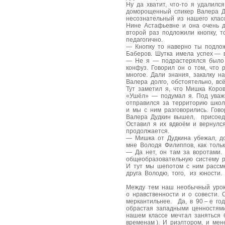
Ну да хватит, что-то я удалилс
доморощенный спикер Валера Ду
несознательный из нашего клас
Нине Астафьевне и она очень д
второй раз подложили кнопку, 
педагогично.
— Кнопку то наверно ты подло
Баберов. Шутка имела успех — 
— Не я — подрастерялся было 
конфуз. Говорил он о том, что
многое. Дали знания, закалку н
Валера долго, обстоятельно, вс
Тут заметил я, что Мишка Коров
«Ушёл» — подумал я. Под уваж
отправился за территорию школ
и мы с ним разговорились. Гово
Валера Дудкин вышел, присоеди
Оставил я их вдвоём и вернулся
продолжается.
— Мишка от Дудкина убежал, д
мне Володя Филиппов, как тольк
— Да нет, он там за воротами
общеобразовательную систему р
И тут мы шепотом с ним рассмея
друга Володю, того, из юности.
Между тем наш необычный урок
о нравственности и о совести.
меркантильнее. Да, в 90 – е г
обрастая западными ценностями
нашем классе мечтал заняться 
временам ). И риэлтором, и м