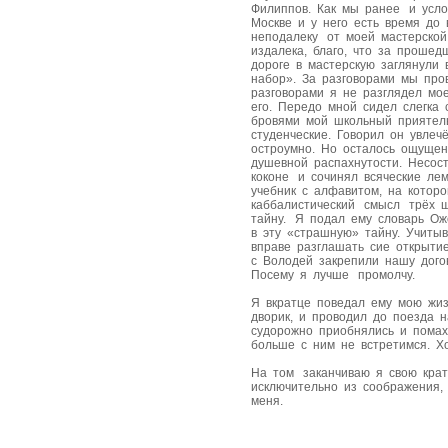
Филиппов. Как мы ранее и усло
Москве и у него есть время до
неподалеку от моей мастерской
издалека, благо, что за проше
дороге в мастерскую заглянули
набор». За разговорами мы про
разговорами я не разглядел мое
его. Передо мной сидел слегка
бровями мой школьный приятел
студенческие. Говорил он увле
остроумно. Но осталось ощуще
душевной распахнутости. Несос
коконе и сочинял всяческие ле
учебник с алфавитом, на кото
каббалистический смысл трёх ш
тайну. Я подал ему словарь Ож
в эту «страшную» тайну. Учиты
вправе разглашать сие открыти
с Володей закрепили нашу дого
Посему я лучше промолчу.
Я вкратце поведал ему мою жиз
дворик, и проводил до поезда н
судорожно приобнялись и помаха
больше с ним не встретимся. Х
На том заканчиваю я свою крат
исключительно из соображения, 
меня.