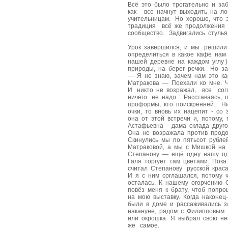
Всё это было трогательно и за
как все начнут выходить на ло
учительницам. Но хорошо, что 
традиция всё же продолжения 
сообщество. Задвигались стулья
Урок завершился, и мы решили 
определиться в какое кафе нам 
нашей деревне на каждом углу 
природы, на берег речки. Но з
— Я не знаю, зачем нам это к
Матракова — Поехали ко мне. 
И никто не возражал, все согл
ничего не надо. Расставаясь, 
проформы, кто поискренней. Н
очки, то вновь их нацепит - со
она от этой встречи и, потому
Астафьевна - дама склада друг
Она не возражала против продо
Скинулись мы по пятьсот рублей
Матраковой, а мы с Мишкой на
Степанову — ещё одну нашу од
Галя торгует там цветами. Пока
считал Степанову русской кра
И я с ним соглашался, потому 
осталась. К нашему огорчению
повёз меня к брату, чтоб попр
на мою выставку. Когда наконе
были в доме и рассаживались з
накануне, рядом с Филипповым
или окрошка. Я выбрал свою н
же самое.