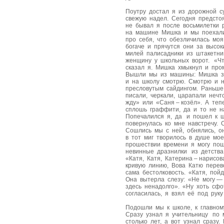
Поутру достал я из дорожной с
свежую надел. Сегодня предстоя
не бывал я после восьмилетки 
на машине Мишка и мы поехали
про себя, что обезличилась моя
богаче и прячутся они за высо
милей палисадники из штакетни
женщину у школьных ворот. «Ч
сказал я. Мишка хмыкнул и про
Вышли мы из машины: Мишка зн
и на школу смотрю. Смотрю и 
пресловутым сайдингом. Раньше
писали, черкали, царапали нечт
жду» или «Саня – козёл». А теп
сплошь граффити, да и то не на
Попечалился я, да и пошел к 
повернулась ко мне навстречу. 
Сошлись мы с ней, обнялись, о
в тот миг творилось в душе мое
прошествии времени я могу пош
невинные дразнилки из детства:
«Катя, Катя, Катерина – нарисо
кривую линию, Вова Катю перев
сама бестолковость. «Катя, пой
Она вытерла слезу: «Не могу — 
здесь ненадолго». «Ну хоть сф
согласилась, я взял её под ру
Подошли мы к школе, к главному
Сразу узнал я учительницу по 
столько лет, а вот узнал сразу