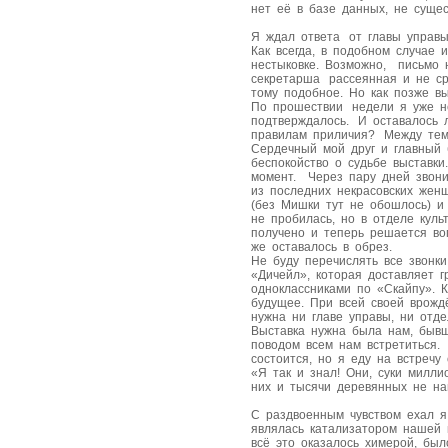
нет её в базе данных, не суще
Я ждал ответа от главы управы
Как всегда, в подобном случае
нестыковке. Возможно, письмо 
секретарша рассеянная и не ср
тому подобное. Но как позже в
По прошествии недели я уже н
подтверждалось. И оставалось 
правилам приличия? Между те
Сердечный мой друг и главный 
беспокойство о судьбе выставк
момент. Через пару дней звони
из последних некрасовских жен
(без Мишки тут не обошлось) и
не пробилась, но в отделе кул
получено и теперь решается во
же оставалось в обрез.
Не буду перечислять все звонк
«Дичейл», которая доставляет г
одноклассниками по «Скайпу». К
будущее. При всей своей врожд
нужна ни главе управы, ни отд
Выставка нужна была нам, быв
поводом всем нам встретиться. 
состоится, но я еду на встречу
«Я так и знал! Они, суки милли
них и тысячи деревянных не н
С раздвоенным чувством ехал я
являлась катализатором нашей 
всё это оказалось химерой, был