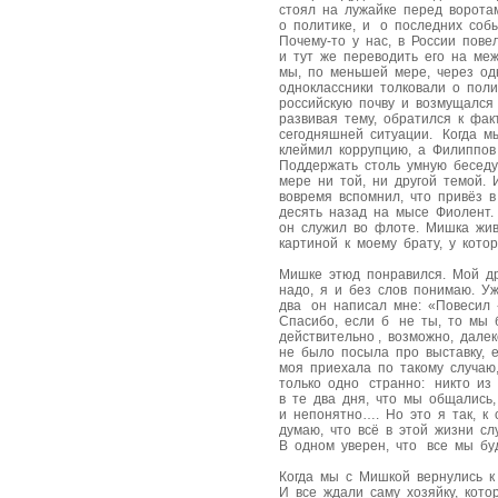
стоял на лужайке перед ворота
о политике, и о последних собы
Почему-то у нас, в России пове
и тут же переводить его на ме
мы, по меньшей мере, через одн
одноклассники толковали о поли
российскую почву и возмущался
развивая тему, обратился к фак
сегодняшней ситуации. Когда м
клеймил коррупцию, а Филиппов 
Поддержать столь умную беседу
мере ни той, ни другой темой. 
вовремя вспомнил, что привёз 
десять назад на мысе Фиолент.
он служил во флоте. Мишка жив
картиной к моему брату, у кото
Мишке этюд понравился. Мой др
надо, я и без слов понимаю. У
два он написал мне: «Повесил 
Спасибо, если б не ты, то мы 
действительно , возможно, дале
не было посыла про выставку, 
моя приехала по такому случаю
только одно странно: никто из
в те два дня, что мы общались
и непонятно…. Но это я так, к 
думаю, что всё в этой жизни сл
В одном уверен, что все мы бу
Когда мы с Мишкой вернулись к
И все ждали саму хозяйку, кото