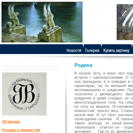
Родина
В начале лета, в июне сего го
встреча с одноклассниками. О т
она проходила, я и поведаю в 
гарантирую, но, по меньшей ме
воспоминаниях и суждениях. Пр
поселился у двоюродного брата
рождения и дюже страдал, не п
многострадальное тело. На сле
по селу на машине. Остановили
неказистый, просел весь. Стары
целый мир. И тут брат рассказ
палисаднике синичек. Я, призн
Об авторе
такого эпизода из своей жизни
«Выпускали - ответил он - поде
Отзывы о творчестве
вспомнил.… Где-то из дремучег