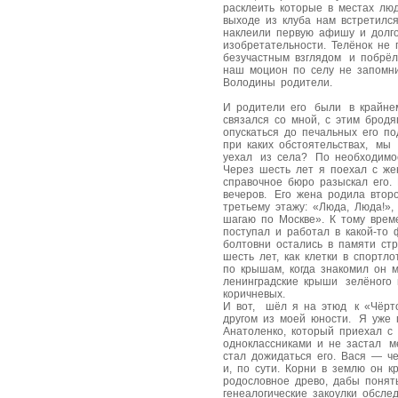
расклеить которые в местах лю
выходе из клуба нам встретилс
наклеили первую афишу и долг
изобретательности. Телёнок не 
безучастным взглядом и побрё
наш моцион по селу не запомн
Володины родители.
И родители его были в крайне
связался со мной, с этим бродя
опускаться до печальных его п
при каких обстоятельствах, мы
уехал из села? По необходимо
Через шесть лет я поехал с же
справочное бюро разыскал его.
вечеров. Его жена родила втор
третьему этажу: «Люда, Люда!»
шагаю по Москве». К тому вре
поступал и работал в какой-то
болтовни остались в памяти стр
шесть лет, как клетки в спортл
по крышам, когда знакомил он м
ленинградские крыши зелёного ц
коричневых.
И вот, шёл я на этюд к «Чёрт
другом из моей юности. Я уже 
Анатоленко, который приехал с
одноклассниками и не застал м
стал дожидаться его. Вася — ч
и, по сути. Корни в землю он к
родословное древо, дабы понят
генеалогические закоулки обсл