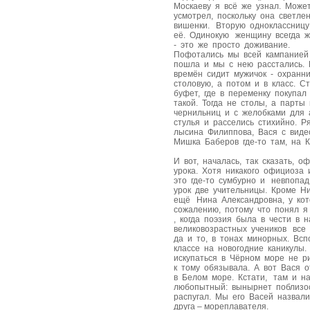
Москаеву я всё же узнал. Может
усмотрел, поскольку она светле
вишенки. Вторую одноклассниц
её. Одинокую женщину всегда ж
- это же просто доживание.
Пофотались мы всей кампанией
пошла и мы с нею расстались. 
времён сидит мужичок - охран
столовую, а потом и в класс. 
буфет, где в переменку покупал
такой. Тогда не столы, а парты
чернильниц и с желобками для 
стулья и расселись стихийно. 
лысина Филиппова, Вася с виде
Мишка Баберов где-то там, на К
И вот, началась, так сказать, 
урока. Хотя никакого официоза
это где-то сумбурно и невпопад
урок две учительницы. Кроме 
ещё Нина Александровна, у кот
сожалению, потому что понял я
, когда поэзия была в чести в 
великовозрастных учеников вс
да и то, в тонах минорных. Вс
классе на новогодние каникул
искупаться в Чёрном море не р
к тому обязывала. А вот Вася 
в Белом море. Кстати, там и н
любопытный: вынырнет поблизо
распугал. Мы его Васей назвал
друга – мореплавателя.