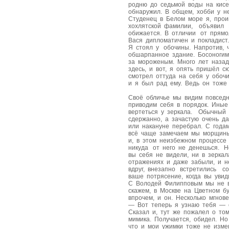
родню до седьмой воды на кис
обнаружил. В общем, хобби у н
Студенец в Белом море я, прои
хохлятской фамилии, объявил 
обижается. В отличии от прям
Вася дипломатичен и покладист.
Я стоял у обочины. Напротив, 
обшарпанное здание. Босоногим
за мороженым. Много лет назад
здесь, и вот, я опять пришёл с
смотрел оттуда на себя у обоч
и я был рад ему. Ведь он тоже
Своё обличье мы видим повседне
приводим себя в порядок. Ины
вертеться у зеркала. Обычный
сдержанно, а зачастую очень д
или накануне перебрал. С года
всё чаще замечаем мы морщин
и, в этом неизбежном процессе 
никуда от него не денешься. Н
вы себя не видели, ни в зеркал
отражениях и даже забыли, и н
вдруг, внезапно встретились с
ваше потрясение, когда вы увид
С Володей Филипповым мы не ви
скажем, в Москве на Цветном бу
впрочем, и он. Несколько мгнов
— Вот теперь я узнаю тебя — 
Сказал и, тут же пожалел о том
мимика. Получается, обидел. Но
что и мои ужимки тоже не изме