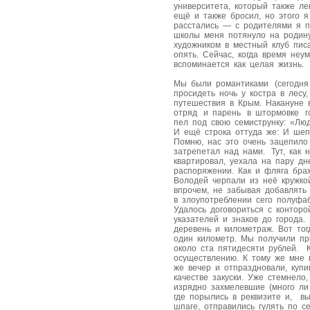
университета, который также ле
ещё и также бросил, но этого 
расстались — с родителями я п
школы меня потянуло на родину,
художником в местный клуб пис
опять. Сейчас, когда время не
вспоминается как целая жизнь.
Мы были романтиками (сегодня 
просидеть ночь у костра в лес
путешествия в Крым. Накануне 
отряд и парень в штормовке го
пел под свою семиструнку: «Люд
И ещё строка оттуда же: И шеп
Помню, нас это очень зацепило
затрепетал над нами. Тут, как н
квартировал, уехала на пару д
распоряжении. Как и фляга браж
Володей черпали из неё кружко
впрочем, не забывая добавлять
в злоупотреблении сего полуфаб
Удалось договориться с конто
указателей и знаков до города
деревень и километраж. Вот тог
один километр. Мы получили п
около ста пятидесяти рублей. 
осуществлению. К тому же мне 
же вечер и отпраздновали, куп
качестве закуски. Уже стемнело
изрядно захмелевшие (много ли
где порылись в реквизите и, в
шпаге, отправились гулять по с