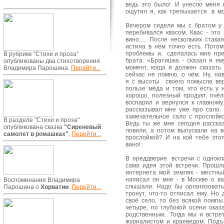
ведь это было! И унесло меня 
ощутил я, как трепыхается в мо
Вечером сидели мы с братом у 
перебивался квасом. Квас - это
вино…. После нескольких стакан
истина в нём точно есть. Пото
проблемы и, сделалась мне пре
В рубрике "Стихи и проза"
брата. «Братишка - сказал я е
опубликованы два стихотворения
момент, когда я должен сказать
Владимира Парошина.
Перейти...
сейчас не помню, о чём. Ну, н
я с высоты своего помысла ве
пользе мёда и том, что есть у 
хорошо, полезный продукт, пчё
воспарил и вернулся к главном
рассказывал мне уже про сало. 
замечательное сало с прослойк
В разделе "Стихи и проза"
Ведь ты же мне сегодня рассказ
опубликована сказка
"Сиреневый
ловили, а потом выпускали на в
самолет в ромашках"
.
Перейти...
прослойкой? И на кой тебе эт
вино!
В преддверие встречи с однокл
сама идея этой встречи. Прош
интернета мой земляк - местны
написал он мне - в Москве о ва
Воспоминания Владимира
слышали. Надо бы организовать
Парошина о
Хорватии
.
Перейти...
тронут, что-то отписал ему. Но
своё село, то без всякой помпы
четыре, по глубокой осени ока
родственным. Тогда мы и встре
журналистом и краеведом. Подъ