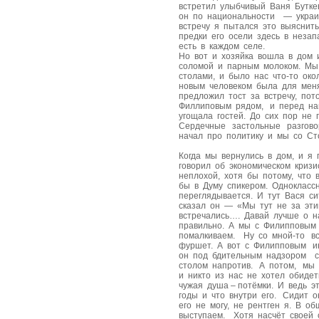
встретил улыбчивый Ваня Бутке
он по национальности — украи
встречу я пытался это выяснит
предки его осели здесь в неза
есть в каждом селе.
Но вот и хозяйка вошла в дом 
соломой и парным молоком. Мы
столами, и было нас что-то ок
новым человеком была для мен
предложил тост за встречу, по
Филлиповым рядом, и перед нам
угощала гостей. До сих пор не
Сердечные застольные разгово
начал про политику и мы со С
Когда мы вернулись в дом, и я
говорил об экономическом кризи
неплохой, хотя бы потому, что 
бы в Думу спикером. Одноклассн
переглядывается. И тут Вася 
сказал он — «Мы тут не за эти
встречались…. Давай лучше о н
правильно. А мы с Филипповым
помалкиваем. Ну со мной-то вс
фуршет. А вот с Филипповым ин
он под бдительным надзором св
столом напротив. А потом, мы 
и никто из нас не хотел обидет
чужая душа – потёмки. И ведь э
годы и что внутри его. Сидит 
его не могу, не рентген я. В 
выступаем. Хотя насчёт своей 