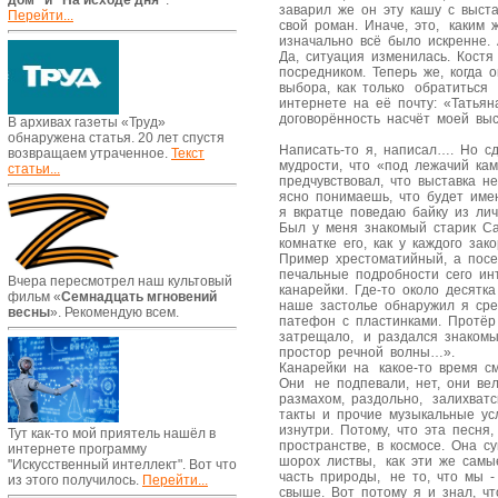
дом" и "На исходе дня"
.
заварил же он эту кашу с выст
Перейти...
свой роман. Иначе, это, каким 
изначально всё было искренне. 
Да, ситуация изменилась. Кост
посредником. Теперь же, когда 
выбора, как только обратиться
интернете на её почту: «Татья
договорённость насчёт моей в
В архивах газеты «Труд»
обнаружена статья. 20 лет спустя
Написать-то я, написал…. Но с
возвращаем утраченное.
Текст
мудрости, что «под лежачий ка
статьи...
предчувствовал, что выставка н
ясно понимаешь, что будет име
я вкратце поведаю байку из ли
Был у меня знакомый старик Са
комнатке его, как у каждого за
Пример хрестоматийный, а посе
печальные подробности сего ин
Вчера пересмотрел наш культовый
канарейки. Где-то около десятк
фильм «
Семнадцать мгновений
наше застолье обнаружил я сре
весны
». Рекомендую всем.
патефон с пластинками. Протёр
затрещало, и раздался знакомы
простор речной волны…».
Канарейки на какое-то время см
Они не подпевали, нет, они ве
размахом, раздольно, залихват
такты и прочие музыкальные ус
изнутри. Потому, что эта песня
Тут как-то мой приятель нашёл в
пространстве, в космосе. Она с
интернете программу
шорох листвы, как эти же сам
"Искусственный интеллект". Вот что
часть природы, не то, что мы 
из этого получилось.
Перейти...
свыше. Вот потому я и знал, чт