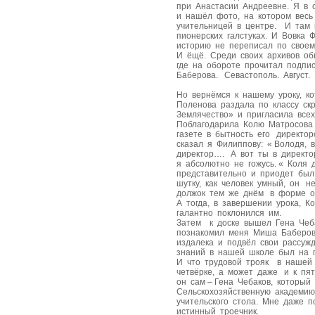
при Анастасии Андреевне. Я в
и нашёл фото, на котором весь
учительницей в центре. И там 
пионерских галстуках. И Вовка 
историю не переписал по своем
И ёщё. Среди своих архивов об
где на обороте прочитал подпи
Баберова. Севастополь. Август.
Но вернёмся к нашему уроку, 
Поленова раздала по классу с
Землячество» и пригласила всех
Поблагодарила Колю Матросова
газете в бытность его директо
сказал я Филиппову: « Володя, 
директор…. А вот ты в директо
я абсолютно не гожусь. « Коля 
представительно и приодет был
шутку, как человек умный, он 
должок тем же днём в форме о
А тогда, в завершении урока, К
галантно поклонился им.
Затем к доске вышел Гена Чеба
познакомил меня Миша Баберов.
издалека и подвёл свои рассужд
знаний в нашей школе был на п
И что трудовой трояк в нашей
четвёрке, а может даже и к пя
он сам – Гена Чебаков, который
Сельскохозяйственную академию
учительского стола. Мне даже п
истинный троечник.