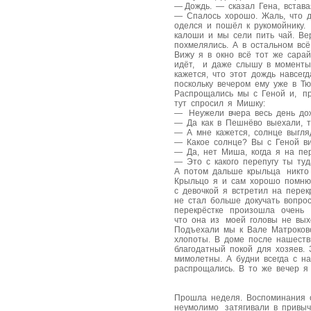
— Дождь. — сказал Гена, встава
— Спалось хорошо. Жаль, что д
оделся и пошёл к рукомойнику.
калоши и мы сели пить чай. Ве
похмелялись. А в остальном вс
Вижу я в окно всё тот же сара
идёт, и даже слышу в моменты 
кажется, что этот дождь навсег
поскольку вечером ему уже в Т
Распрощались мы с Геной и, пр
тут спросил я Мишку:
— Неужели вчера весь день до
— Да как в Пешнёво выехали, т
— А мне кажется, солнце выгл
— Какое солнце? Вы с Геной ви
— Да, нет Миша, когда я на пе
— Это с какого перепугу ты ту
А потом дальше крыльца никто 
Крыльцо я и сам хорошо помню
с девочкой я встретил на пер
не стал больше докучать вопро
перекрёстке произошла очень д
что она из моей головы не выхо
Подъехали мы к Вале Матроков
хлопоты. В доме после нашеств
благодатный покой для хозяев.
мимолетны. А будни всегда с н
распрощались. В то же вечер я 
Прошла неделя. Воспоминания 
неумолимо затягивали в привы