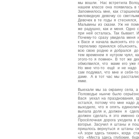
мы вошли. Нас встретила Воло
нашем классе она появилась в 
Запомнилось мне, как старшекла
миловидную девочку со светлым
Девочек в те годы я стеснялся
Мальвины из сказки. Уж не помн
же радушно, как и меня. Одно 
при ней осталась. Так бывает.
Почему-то сразу увидела меня и
к Васе и начала выяснять кто о
терпеливо принялся объяснять,
всю свою родню и добрался до
тем временем я нутром чуял, к
этого-то я помню». В тот же д
обмолвился, что маме его уже
Но мне что-то ещё и не надо 
сам подумал, что мне и себя-т
даме. А в тот час мы расстали
ямке.
Выехали мы за окраину села, а
Половодье нынче было серьёзн
Вася уехал на празднования, г
остался, потому что мне надо д
выходило, что я опять единолич
выпала доля и, должен я сдела
должен сделать я это именно с
Просёлочная дорога уходила в 
взгорье. Засучил я штаны и по
пришлось вернуться и штаны сн
«А зори здесь тихие», когда с
что «Места здесь глубокие, бу