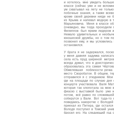
и хотелось мне увидеть больше
классе (сейчас уже и не вспомн
ум схватывал на лету не толь
побочные знания, а также все
кроме своей деревни нигде не 
из Крыма и напевал модную в 
Марьяновича. Меня в классе о
(очевидно, мы тогда проходили
Филиппов был ярким лидером и
Немало удивительных и необыч
юношеской дружбы, но о том по
позвонил ему, и мы условились 
остановился.
У брата я не задержался, поск
у меня давняя задумка написат
села есть пруд шириной метров
всегда думал, что в доисториче
образовалась эта самая Чёртов
Обмелевшая поблизости речка 
место Своробатое. В общем, те
отправился я с этюдником. Мои
где на площади по случаю дня 
концерте участвовала Валя Мат
которая так хлопотала за мою 
фиаско с выставкой было уже н
потом, всё равно по сложившей
соберутся у Вали. Вот туда-то
повидаюсь накоротке с Володей
приехал из Питера, где осталс
Володя поступил в Томский уни
бросил его. На следующий год о