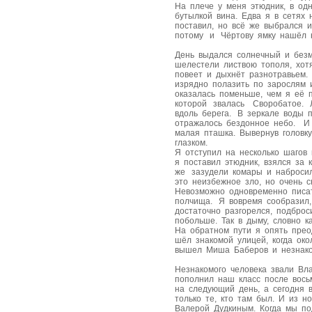
На плече у меня этюдник, в одн
бутылкой вина. Едва я в сетях 
поставил, но всё же выбрался и
потому и Чёртову ямку нашёл 
День выдался солнечный и без
шелестели листвою тополя, хот
повеет и дыхнёт разнотравьем.
изрядно полазить по зарослям 
оказалась поменьше, чем я её 
которой звалась Своробатое. 
вдоль берега. В зеркале воды п
отражалось бездонное небо. И
малая пташка. Вывернув головк
глазком.
Я отступил на несколько шагов 
я поставил этюдник, взялся за 
же зазудели комары и наброси
это неизбежное зло, но очень с
Невозможно одновременно писат
полчища. Я вовремя сообразил,
достаточно разгорелся, подбро
побольше. Так в дыму, словно к
На обратном пути я опять пре
шёл знакомой улицей, когда ок
вышел Миша Баберов и незнак
Незнакомого человека звали Вл
пополнил наш класс после вось
на следующий день, а сегодня 
только те, кто там был. И из 
Валерой Дудкиным. Когда мы по