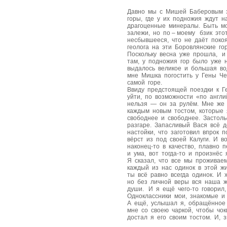
Давно мы с Мишей Баберовым з
горы, где у их подножия ждут 
драгоценные минералы. Быть м
залежи, но по – моему бзик эт
несбывшееся, что не даёт поко
геолога на эти Боровлянские го
Поскольку весна уже прошла, и 
там, у подножия гор было уже 
выдалось великое и большая во
мне Мишка погостить у Гены Че
самой горе.
Ввиду предстоящей поездки к Г
уйти, по возможности «по англ
нельзя — он за рулём. Мне же 
каждым новым тостом, которые 
свободнее и свободнее. Застол
разгаре. Запасливый Вася всё д
настойки, что заготовил впрок 
вёрст из под своей Калуги. И в
наконец-то в качество, плавно
и ума, вот тогда-то и произнёс
Я сказал, что все мы проживае
каждый из нас одинок в этой жи
ты всё равно всегда одинок. И 
но без личной веры вся наша ж
души. И я ещё чего-то говорил,
Одноклассники мои, знакомые и
А ещё, услышал я, обращённое к
мне со своею чаркой, чтобы чо
достал я его своим тостом. И, 