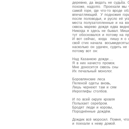
деревню, да видать не судьба.
похоже, надолго. Проехали мы
самой горе, где что-то вроде о
впечатляющий. У подножия гор
после половодья, и русло её 
места полузатопленные и на вз
сквозь марево дождя едва видн
Никогда я здесь не бывал. Миш
тут обосновался и потому на п
И вот сейчас, когда пишу я о 
свой стих начала восьмидесяты
насколько он удачен, судить не 
потому вот он:
Над Казанкою дожди….
Я в них начисто промок.
Мне доносится сквозь сны
Их печальный монолог.
Боровлянские леса
Пеленой одеты вновь,
Лишь чернеют там и сям
Иероглифы столбов.
И по всей округе кровля
Полыхает серебром.
Бродят люди и коровы,
Породнённые дождём.
Дождик всё моросил. Помня, чт
и поехали к нему домой.