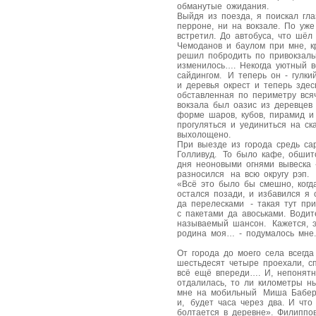
обманутые ожидания.
Выйдя из поезда, я поискал гла
перроне, ни на вокзале. По уж
встретил. До автобуса, что шёл
Чемоданов и баулом при мне, к
решил побродить по привокзаль
изменилось…. Некогда уютный в
сайдингом. И теперь он - гулк
и деревья окрест и теперь зде
обставленная по периметру вся
вокзала был оазис из деревцев
форме шаров, кубов, пирамид 
прогуляться и уединиться на с
выхолощено.
При выезде из города средь са
Голливуд. То было кафе, обшито
дня неоновыми огнями вывеска 
разносился на всю округу рэп.
«Всё это было бы смешно, когд
остался позади, и избавился я
да перелесками - такая тут пр
с пакетами да авоськами. Водит
называемый шансон. Кажется, 
родина моя… - подумалось мне
От города до моего села всегд
шестьдесят четыре проехали, сп
всё ещё впереди…. И, непонятн
отдалилась, то ли километры н
мне на мобильный Миша Баберо
и, будет часа через два. И чт
болтается в деревне». Филиппов