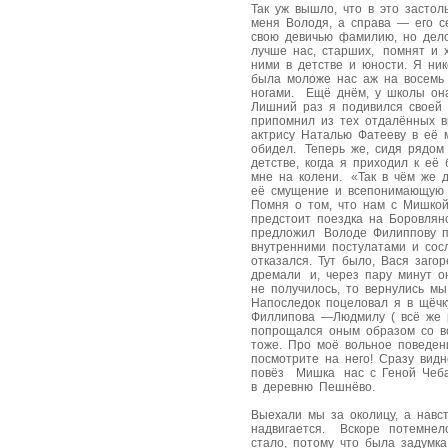
Так уж вышло, что в это засто
меня Володя, а справа — его с
свою девичью фамилию, но дел
лучше нас, старших, помнят и 
ними в детстве и юности. Я ни
была моложе нас аж на восемь л
ногами. Ещё днём, у школы она
Лишний раз я подивился своей 
припомнил из тех отдалённых в
актрису Наталью Фатееву в её
обидел. Теперь же, сидя рядом 
детстве, когда я приходил к её
мне на колени. «Так в чём же 
её смущение и всепонимающую 
Помня о том, что нам с Мишк
предстоит поездка на Боровлянс
предложил Володе Филиппову п
внутренними постулатами и сос
отказался. Тут было, Вася заго
дремали и, через пару минут о
не получилось, то вернулись м
Напоследок поцеловал я в щёч
Филлипова —Людмилу ( всё же 
попрощался оным образом со в
тоже. Про моё вольное поведе
посмотрите на него! Сразу видн
повёз Мишка нас с Геной Чеба
в деревню Пешнёво.
Выехали мы за околицу, а навст
надвигается. Вскоре потемнел
стало, потому что была задум