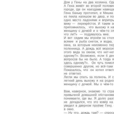
Дом у Гены на два хозяина. Одн
А Гена живёт во второй полови
городе, где он наездами навеща
Гена баньку протопил, и Мишка
из пекла нагишом во двор, и п
одно место ладонями и вприпры
вижу — перекрёсток. И таким з
припомнилось, что выхожу я на
женщину с дочкой и о чём-то с
что ли?» — подумалось мне.
И вот сидим мы втроём за стол
всякие и рыба снеток, и водка
окна, за которым неизменно пе
поленница. А дождь всё моросит
этого вида за окном, что нет-н
одному?». Возможно, если б де
вопросов бы не было. А тогда 
здесь одному?». Он чуть помол
совершенно другом, но всё-таки
Показалось, что он хотел отве
не ответил.
Легли мы спать за полночь. И 
летний день выхожу я на родно
женщину с дочкой. Мы о чём-то
Вам, наверное, знакомо то стр
привычной домашней обстановке
понимаете, где вы. Я долго ра
не догадался, что это ковёр на
увидел в дверном проёме Гену,
в окно.
— Ну что, дождь там? — спрос