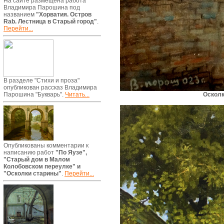
На сайте размещена работа
Владимира Парошина под
названием
"Хорватия. Остров
Rab. Лестница в Старый город"
.
Перейти...
В разделе "Стихи и проза"
опубликован рассказ Владимира
Осколк
Парошина "Букварь".
Читать...
Опубликованы комментарии к
написанию работ
"По Яузе",
"Старый дом в Малом
Колобовском переулке" и
"Осколки старины"
.
Перейти...